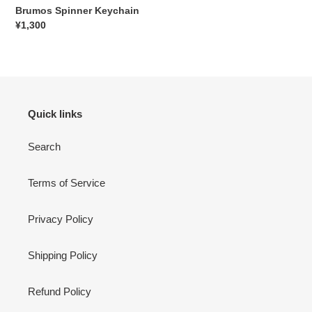
Brumos Spinner Keychain
通
¥1,300
常
価
格
Quick links
Search
Terms of Service
Privacy Policy
Shipping Policy
Refund Policy