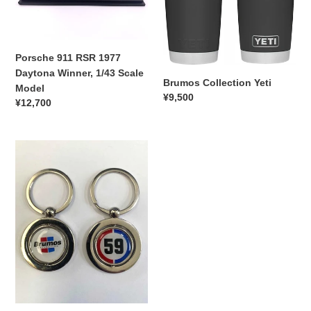
Daytona
Winner,
1/43
Scale
Porsche 911 RSR 1977
Model
Daytona Winner, 1/43 Scale
Brumos Collection Yeti
Model
通
¥9,500
通
¥12,700
常
常
価
価
格
Brumos
格
Spinner
Keychain