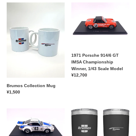
:
Brumos
1971
Collection
Porsche
Mug
914/6
GT
IMSA
Championship
Winner,
1/43
1971 Porsche 914/6 GT
Scale
IMSA Championship
Model
Winner, 1/43 Scale Model
通
¥12,700
常
Brumos Collection Mug
価
通
¥1,500
格
常
価
Porsche
格
Brumos
911
Collection
RSR
Yeti
1977