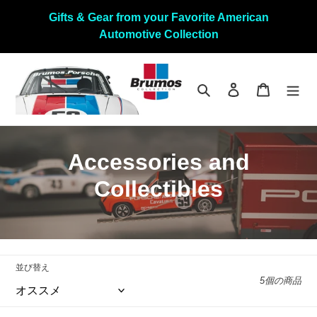
コ
Gifts & Gear from your Favorite American
ン
Automotive Collection
テ
ン
ツ
に
検索
ログイン
カート
ス
キ
ッ
プ
コ
Accessories and
す
る
レ
Collectibles
ク
シ
ョ
並び替え
5個の商品
ン